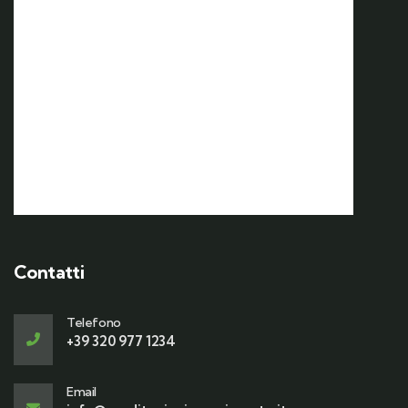
17 Ottobre | 7:00
Weekend d’autunno nel
Vulture Melfese e sagra della
Varola
Contatti
Telefono
+39 320 977 1234
Email