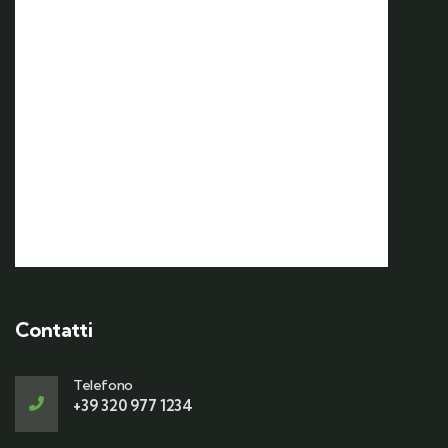
17 OTT
17 Ottobre | 7:00
Weekend d’autunno nel
Vulture Melfese e sagra della
Varola
Contatti
Telefono
+39 320 977 1234