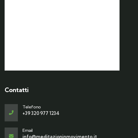
17 Ottobre | 7:00
Weekend d’autunno nel
Vulture Melfese e sagra della
Varola
Contatti
Telefono
+39 320 977 1234
Email
info@meditazioninmovimento.it