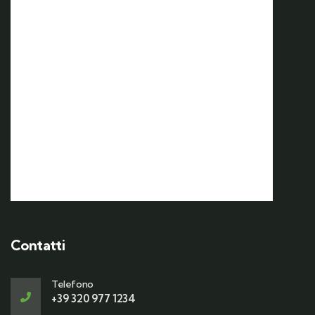
17 OTT
17 Ottobre | 7:00
Weekend d’autunno nel
Vulture Melfese e sagra della
Varola
Contatti
Telefono
+39 320 977 1234