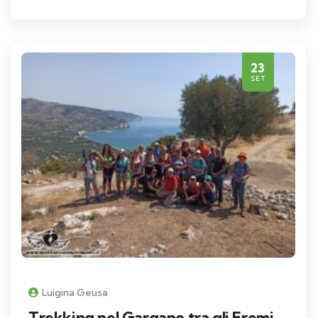
23
SET
Luigina Geusa
Trekking nel Gargano tra gli Eremi