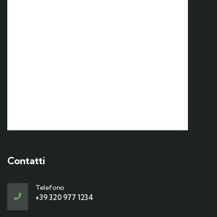
17 OTT
17 Ottobre | 7:00
Weekend d’autunno nel
Vulture Melfese e sagra della
Varola
Contatti
Telefono
+39 320 977 1234